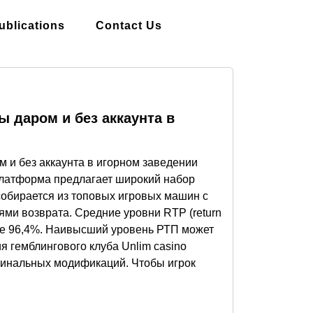
ublications
Contact Us
 даром и без аккаунта в
 и без аккаунта в игорном заведении
латформа предлагает широкий набор
собирается из топовых игровых машин с
ями возврата. Средние уровни RTP (return
ьше 96,4%. Наивысший уровень РТП может
я гемблингового клуба Unlim casino
гинальных модификаций. Чтобы игрок