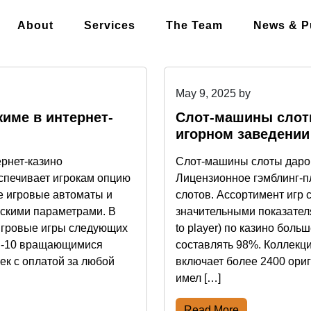
About
Services
The Team
News & P
May 9, 2025
by
име в интернет-
Слот-машины слоты
игорном заведении
ернет-казино
Слот-машины слоты даром
еспечивает игрокам опцию
Лицензионное гэмблинг-п
е игровые автоматы и
слотов. Ассортимент игр 
ескими параметрами. В
значительными показател
 игровые игры следующих
to player) по казино бол
мя-10 вращающимися
составлять 98%. Коллекци
ек с оплатой за любой
включает более 2400 ори
имел […]
Read More