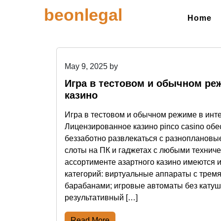
Skip
beonlegal
to
Home
content
May 9, 2025
by
Игра в тестовом и обычном реж
казино
Игра в тестовом и обычном режиме в инт
Лицензированное казино pinco casino об
беззаботно развлекаться с разноплановы
слоты на ПК и гаджетах с любыми технич
ассортименте азартного казино имеются
категорий: виртуальные аппараты с тре
барабанами; игровые автоматы без катуш
результативный […]
Read More