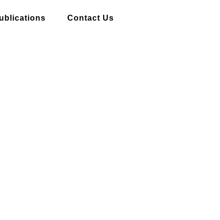
ublications
Contact Us