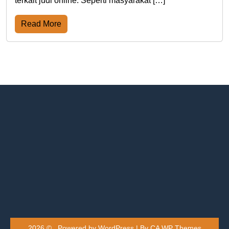
terkait judi online. Seperti masyarakat […]
Read More
2026 © . Powered by WordPress | By
CA WP Themes