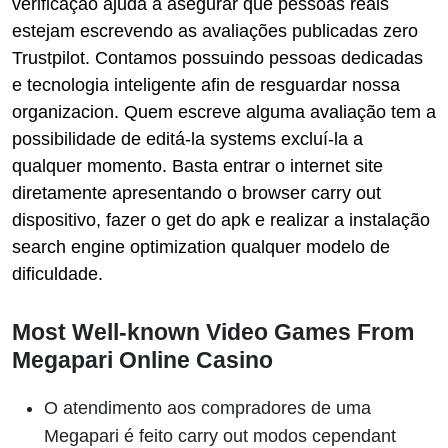
verificação ajuda a asegurar que pessoas reais
estejam escrevendo as avaliações publicadas zero
Trustpilot. Contamos possuindo pessoas dedicadas
e tecnologia inteligente afin de resguardar nossa
organizacion. Quem escreve alguma avaliação tem a
possibilidade de editá-la systems excluí-la a
qualquer momento. Basta entrar o internet site
diretamente apresentando o browser carry out
dispositivo, fazer o get do apk e realizar a instalação
search engine optimization qualquer modelo de
dificuldade.
Most Well-known Video Games From
Megapari Online Casino
O atendimento aos compradores de uma
Megapari é feito carry out modos cependant