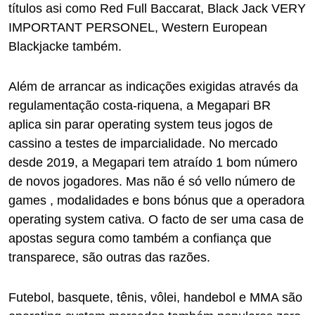
títulos asi como Red Full Baccarat, Black Jack VERY
IMPORTANT PERSONEL, Western European
Blackjacke também.
Além de arrancar as indicações exigidas através da
regulamentação costa-riquena, a Megapari BR
aplica sin parar operating system teus jogos de
cassino a testes de imparcialidade. No mercado
desde 2019, a Megapari tem atraído 1 bom número
de novos jogadores. Mas não é só vello número de
games , modalidades e bons bónus que a operadora
operating system cativa. O facto de ser uma casa de
apostas segura como também a confiança que
transparece, são outras das razões.
Futebol, basquete, tênis, vôlei, handebol e MMA são