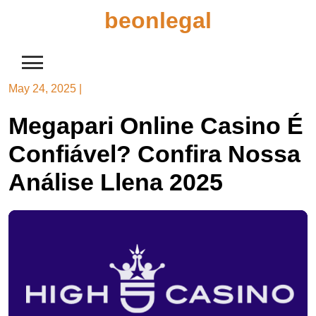
Skip
beonlegal
to
content
May 24, 2025
|
Megapari Online Casino É
Confiável? Confira Nossa
Análise Llena 2025