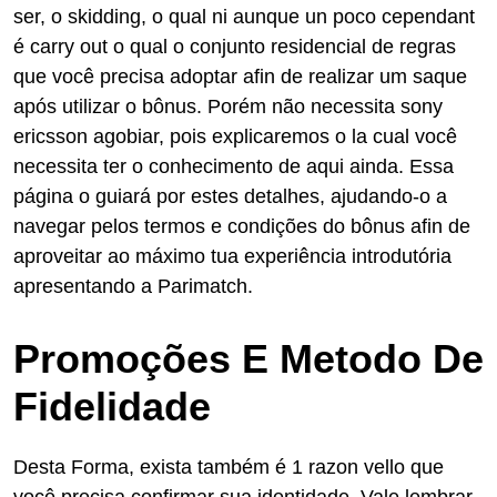
ser, o skidding, o qual ni aunque un poco cependant
é carry out o qual o conjunto residencial de regras
que você precisa adoptar afin de realizar um saque
após utilizar o bônus. Porém não necessita sony
ericsson agobiar, pois explicaremos o la cual você
necessita ter o conhecimento de aqui ainda. Essa
página o guiará por estes detalhes, ajudando-o a
navegar pelos termos e condições do bônus afin de
aproveitar ao máximo tua experiência introdutória
apresentando a Parimatch.
Promoções E Metodo De
Fidelidade
Desta Forma, exista também é 1 razon vello que