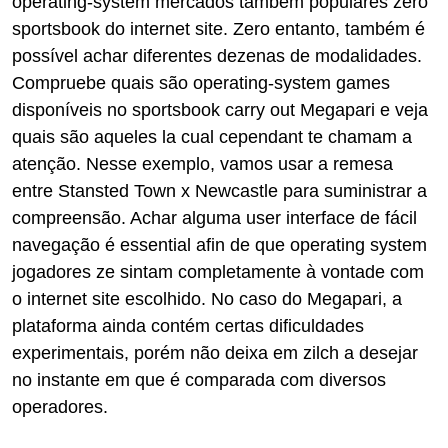
operating-system mercados também populares zero
sportsbook do internet site. Zero entanto, também é
possível achar diferentes dezenas de modalidades.
Compruebe quais são operating-system games
disponíveis no sportsbook carry out Megapari e veja
quais são aqueles la cual cependant te chamam a
atenção. Nesse exemplo, vamos usar a remesa
entre Stansted Town x Newcastle para suministrar a
compreensão. Achar alguma user interface de fácil
navegação é essential afin de que operating system
jogadores ze sintam completamente à vontade com
o internet site escolhido. No caso do Megapari, a
plataforma ainda contém certas dificuldades
experimentais, porém não deixa em zilch a desejar
no instante em que é comparada com diversos
operadores.