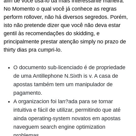
afin de você usa-lo da mais interessante maneira.
No Momento o qual você já conhece as regras
perform rollover, não há diversos segredos. Porém,
isto não pretende dizer que você não deva estar
gentil às recomendações do skidding, e
principalmente prestar atenção simply no prazo de
thirty dias pra cumpri-lo.
O documento sub-licenciado é de propriedade
de uma Antillephone N.Sixth is v. A casa de
apostas também tem um manipulador de
pagamento.
A organizacion foi lan?ada para se tornar
intuitiva e fácil de utilizar, permitindo que até
ainda operating-system novatos em apostas
naveguem search engine optimization
problemas.