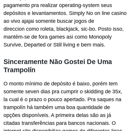
pagamento pra realizar operating-system seus
depósitos e levantamentos. Simply No on line casino
ao vivo ajajai somente buscar jogos de
direccion como roleta, blackjack, sic-bo. Posto isso,
mantém-se de fora games asi como Monopoly
Survive, Departed or Still living e bem mais.
Sinceramente Não Gostei De Uma
Trampolín
O monto mínimo de depósito é baixo, porém tem
somente seven dias pra cumprir o skidding de 35x,
la cual é o prazo o pouco apertado. Pra saques na
trampolín há também uma boa quantidade de
opções disponíveis. A primeira delas são as já
citadas transferências para bancos nacionais. O
internet site disponibiliza games de diferentes ligas