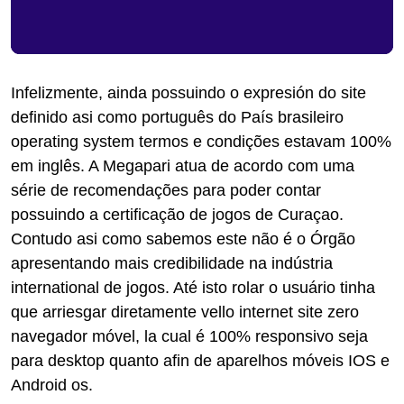
Infelizmente, ainda possuindo o expresión do site
definido asi como português do País brasileiro
operating system termos e condições estavam 100%
em inglês. A Megapari atua de acordo com uma
série de recomendações para poder contar
possuindo a certificação de jogos de Curaçao.
Contudo asi como sabemos este não é o Órgão
apresentando mais credibilidade na indústria
international de jogos. Até isto rolar o usuário tinha
que arriesgar diretamente vello internet site zero
navegador móvel, la cual é 100% responsivo seja
para desktop quanto afin de aparelhos móveis IOS e
Android os.